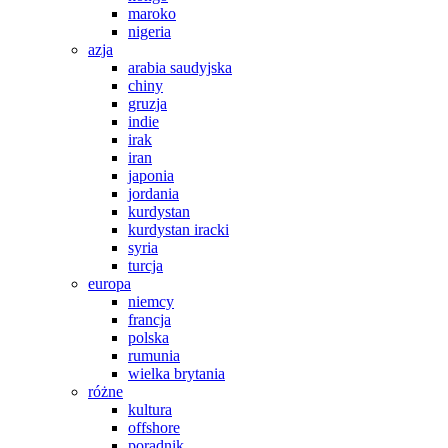
maroko
nigeria
azja
arabia saudyjska
chiny
gruzja
indie
irak
iran
japonia
jordania
kurdystan
kurdystan iracki
syria
turcja
europa
niemcy
francja
polska
rumunia
wielka brytania
różne
kultura
offshore
poradnik