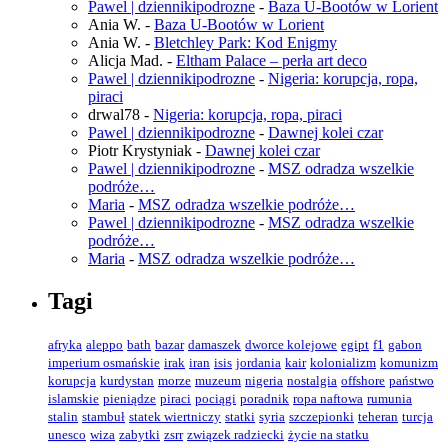
Pawel | dziennikipodrozne
-
Baza U-Bootów w Lorient
Ania W.
-
Baza U-Bootów w Lorient
Ania W.
-
Bletchley Park: Kod Enigmy
Alicja Mad.
-
Eltham Palace – perła art deco
Pawel | dziennikipodrozne
-
Nigeria: korupcja, ropa,
piraci
drwal78
-
Nigeria: korupcja, ropa, piraci
Pawel | dziennikipodrozne
-
Dawnej kolei czar
Piotr Krystyniak
-
Dawnej kolei czar
Pawel | dziennikipodrozne
-
MSZ odradza wszelkie
podróże…
Maria
-
MSZ odradza wszelkie podróże…
Pawel | dziennikipodrozne
-
MSZ odradza wszelkie
podróże…
Maria
-
MSZ odradza wszelkie podróże…
Tagi
afryka
aleppo
bath
bazar
damaszek
dworce kolejowe
egipt
f1
gabon
imperium osmańskie
irak
iran
isis
jordania
kair
kolonializm
komunizm
korupcja
kurdystan
morze
muzeum
nigeria
nostalgia
offshore
państwo
islamskie
pieniądze
piraci
pociągi
poradnik
ropa naftowa
rumunia
stalin
stambuł
statek wiertniczy
statki
syria
szczepionki
teheran
turcja
unesco
wiza
zabytki
zsrr
związek radziecki
życie na statku