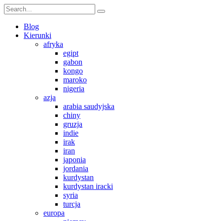
Blog
Kierunki
afryka
egipt
gabon
kongo
maroko
nigeria
azja
arabia saudyjska
chiny
gruzja
indie
irak
iran
japonia
jordania
kurdystan
kurdystan iracki
syria
turcja
europa