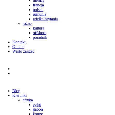
niemcy
francja
polska
rumunia
wielka brytania
różne
kultura
offshore
poradnik
Kontakt
O mnie
Warto zajrzeć
Blog
Kierunki
afryka
egipt
gabon
kongo