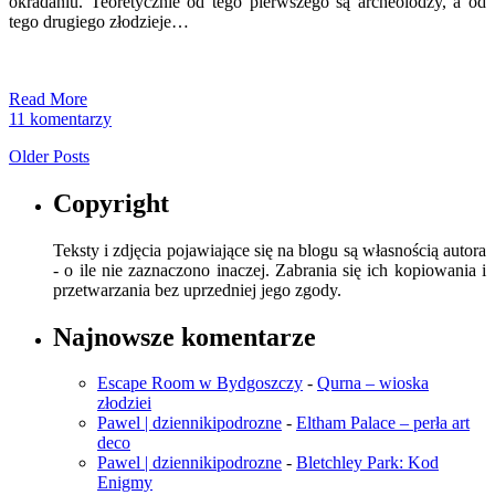
okradaniu. Teoretycznie od tego pierwszego są archeolodzy, a od
tego drugiego złodzieje…
Read More
11 komentarzy
Older Posts
Copyright
Teksty i zdjęcia pojawiające się na blogu są własnością autora
- o ile nie zaznaczono inaczej. Zabrania się ich kopiowania i
przetwarzania bez uprzedniej jego zgody.
Najnowsze komentarze
Escape Room w Bydgoszczy
-
Qurna – wioska
złodziei
Pawel | dziennikipodrozne
-
Eltham Palace – perła art
deco
Pawel | dziennikipodrozne
-
Bletchley Park: Kod
Enigmy